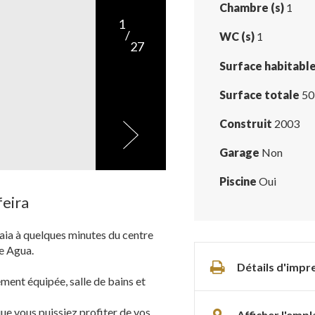
Chambre (s)
1
1
/
WC (s)
1
27
Surface habitabl
Surface totale
50
Construit
2003
Garage
Non
Piscine
Oui
feira
ia à quelques minutes du centre
de Agua.
Détails d'impr
ent équipée, salle de bains et
ue vous puissiez profiter de vos
Afficher l'emp