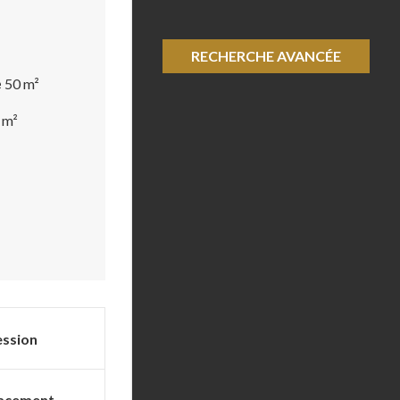
RECHERCHE AVANCÉE
e
50 m²
 m²
ession
lacement