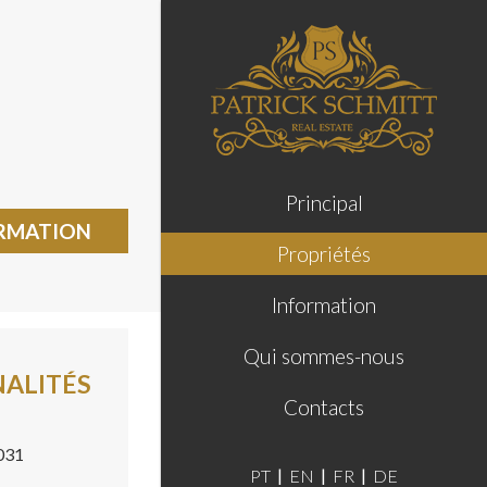
Principal
ORMATION
Propriétés
Information
Qui sommes-nous
ALITÉS
Contacts
031
PT
EN
FR
DE