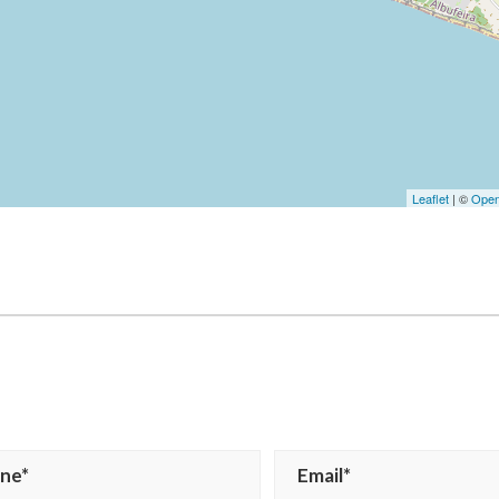
Leaflet
| ©
Open